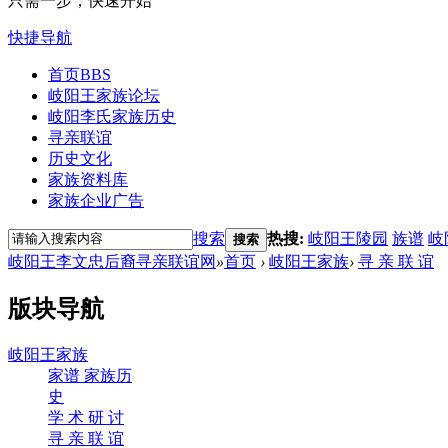
只需一步，快速开始
快捷导航
首页
BBS
岐阳王家族论坛
岐阳李氏家族历史
寻亲联谊
历史文化
家族资料库
家族企业广告
搜索
热搜:
岐阳王陵园
族谱
岐
搜索
岐阳王李文忠后裔寻亲联谊网
»
首页
›
岐阳王家族
›
寻 亲 联 谊
版块导航
岐阳王家族
家谱 家族历
史
学 术 研 讨
寻 亲 联 谊