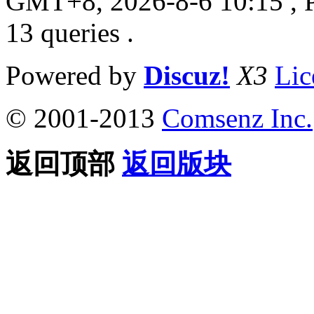
GMT+8, 2026-8-6 10:15
, 
13 queries .
Powered by
Discuz!
X3
Lic
© 2001-2013
Comsenz Inc.
返回顶部
返回版块