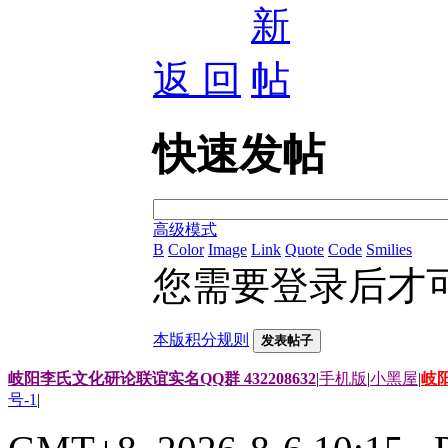
返 回
快速发帖
高级模式
B
Color
Image
Link
Quote
Code
Smilies
您需要登录后才
本版积分规则
发表帖子
岐阳李氏文化研论联谊实名QQ群 432208632
|
手机版
|
小黑屋
|
岐
号-1
|