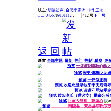
版主:
明晨笛声
,
合肥李家洲
,
中华玉龙
1 ...
3
4
5
6
7
8
9
10
11
12
/ 12 页
下一页
返 回
新窗
全部主题
最新
热门
热帖
精华
更
预览
一评岐阳李氏Q群之
预览
宋史·李衡之后
预览
一评修正稿
预览
欢迎您登录岐阳李氏后裔
预览
请遵守网站规
预览
岐阳李氏（世袭支）景隆公后
预览
回家乡祭祖、献孝心
预览
南陵县，繁昌县李氏宗亲回