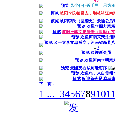
心
预览
风尘仆仆近千里，只为
预览
岐阳李氏都督支，增枝祖江南
预览
岐阳李氏（世袭支）景隆公后
预览
欢迎李四方宗
预览
岐阳王李文忠景隆（世爵）
预览
欢迎河南宗亲注册
预览
又一支李文忠后裔，河南省新县
...
2
预览
欢迎新会员
预览
欢迎河南李明宗
预览
景隆支石绂河老谱序
预览
欢迎您，来自贵州
预览
欢迎新会员 乌蒙
下一页 »
1 ...
3
4
5
6
7
8
9
10
1