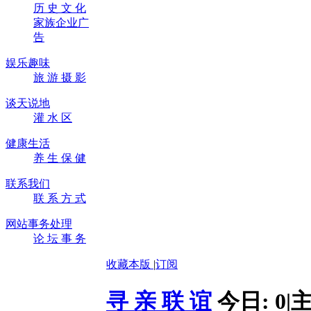
历 史 文 化
家族企业广
告
娱乐趣味
旅 游 摄 影
谈天说地
灌 水 区
健康生活
养 生 保 健
联系我们
联 系 方 式
网站事务处理
论 坛 事 务
收藏本版
|
订阅
寻 亲 联 谊
今日:
0
|
主