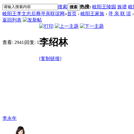
搜索
热搜:
岐阳王陵园
族谱
岐
搜索
岐阳王李文忠后裔寻亲联谊网
»
首页
›
岐阳王家族
›
寻 亲 联 谊
›
返回列表
李绍林
查看:
2941
|
回复:
1
[复制链接]
李永年