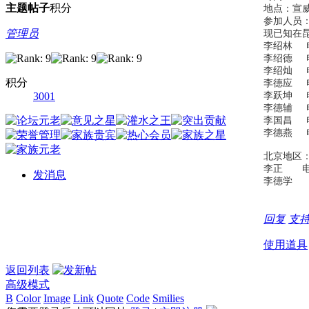
主题
帖子
积分
地点：宣
参加人员
管理员
现已知在
李绍林 
李绍
李绍灿 
积分
李德应 
3001
李跃坤 
李
李国昌
李
北京地区
李正
发消息
李德学 
回复
支
使用道具
返回列表
高级模式
B
Color
Image
Link
Quote
Code
Smilies