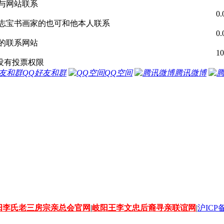
可与网站联系
0
解志宝书画家的也可和他本人联系
0
式的联系网站
1
没有投票权限
QQ好友和群
QQ空间
腾讯微博
阳李氏老三房宗亲总会官网
|
岐阳王李文忠后裔寻亲联谊网
|
沪ICP备