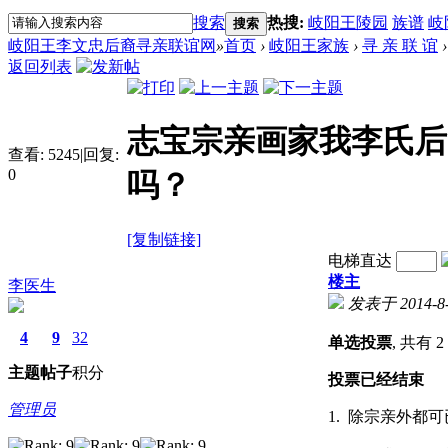
搜索
热搜:
岐阳王陵园
族谱
岐
搜索
岐阳王李文忠后裔寻亲联谊网
»
首页
›
岐阳王家族
›
寻 亲 联 谊
›
返回列表
志宝宗亲画家我李氏后
查看:
5245
|
回复:
0
吗？
[复制链接]
电梯直达
楼主
李医生
发表于 2014-8-6
4
9
32
单选投票
, 共有
主题
帖子
积分
投票已经结束
管理员
1. 除宗亲外都