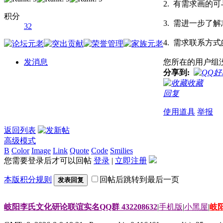
2. 有需求画的
积分
3. 需进一步了
32
4. 需求联系方
发消息
您所在的用户组
分享到:
收藏
回复
使用道具
举报
返回列表
高级模式
B
Color
Image
Link
Quote
Code
Smilies
您需要登录后才可以回帖
登录
|
立即注册
本版积分规则
回帖后跳转到最后一页
发表回复
岐阳李氏文化研论联谊实名QQ群 432208632
|
手机版
|
小黑屋
|
岐