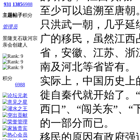
931
1385
6988
至少可以追溯至唐朝
主题
帖子
积分
只洪武一朝，几乎延
管理员
广的移民，虽然江西
景隆支石跋河宗
亲会创建人
省，安徽、江苏、浙
南及河北等省皆有。
实际上，中国历史上
积分
6988
徙自秦代就开始了。“
西口”、“闯关东”、
的一部分而已。
移民的原因有政府强