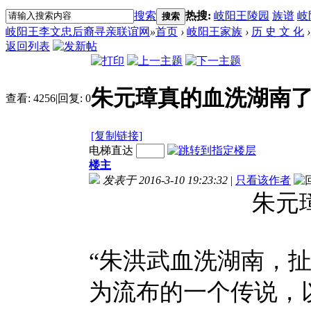
搜索
热搜:
岐阳王陵园
族谱
岐
搜索
岐阳王李文忠后裔寻亲联谊网
»
首页
›
岐阳王家族
›
历 史 文 化
›
返回列表
朱元璋真的血洗湖南
查看:
4256
|
回复:
0
[复制链接]
电梯直达
楼主
发表于 2016-3-10 19:23:32
|
只看该作者
朱元
“朱洪武血洗湖南，
为流布的一个传说，