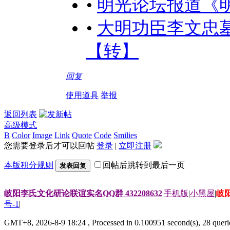
•
明光论坛报道《
•
大明功臣李文忠
【转】
回复
使用道具
举报
返回列表
高级模式
B
Color
Image
Link
Quote
Code
Smilies
您需要登录后才可以回帖
登录
|
立即注册
本版积分规则
回帖后跳转到最后一页
发表回复
岐阳李氏文化研论联谊实名QQ群 432208632
|
手机版
|
小黑屋
|
岐
号-1
|
GMT+8, 2026-8-9 18:24
, Processed in 0.100951 second(s), 28 querie