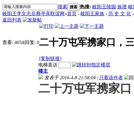
搜索
热搜:
岐阳王陵园
族谱
岐
搜索
岐阳王李文忠后裔寻亲联谊网
»
首页
›
岐阳王家族
›
历 史 文 化
›
返回列表
二十万屯军携家口，
查看:
4654
|
回复:
0
[复制链接]
电梯直达
楼主
发表于 2016-4-8 21:58:04
|
只看该作者
二十万屯军携家口