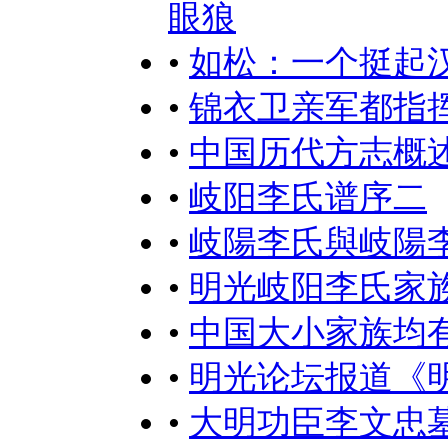
眼狼
•
如松：一个挺起
•
锦衣卫亲军都指
•
中国历代方志概述
•
岐阳李氏谱序二
•
岐陽李氏與岐陽李
•
明光岐阳李氏家
•
中国大小家族均
•
明光论坛报道《
•
大明功臣李文忠