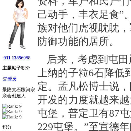
资料，军户和民户们
己动手，丰衣足食”
族对他们虎视眈眈，
防御功能的居所。
后来，考虑到屯田
931
1385
6988
主题
帖子
积分
上纳的子粒6石降低
管理员
定。孟凡松博士说，
景隆支石跋河宗
亲会创建人
开发的力度就越来越
屯堡，普定卫有87
229屯堡。”至宣德
积分