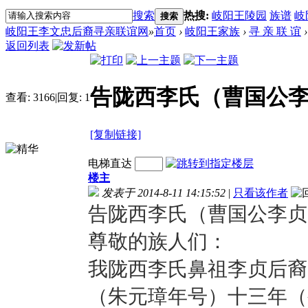
搜索
热搜:
岐阳王陵园
族谱
岐
搜索
岐阳王李文忠后裔寻亲联谊网
»
首页
›
岐阳王家族
›
寻 亲 联 谊
›
返回列表
告陇西李氏（曹国公
查看:
3166
|
回复:
1
[复制链接]
电梯直达
楼主
发表于 2014-8-11 14:15:52
|
只看该作者
告陇西李氏（曹国公李
尊敬的族人们：
我陇西李氏鼻祖李贞后裔
（朱元璋年号）十三年（