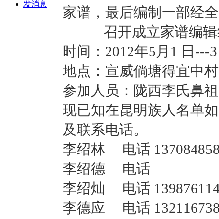
发消息
家谱，最后编制一部经全
召开成立家谱编辑组
时间：
2012
年
5
月
1
日
---3
地点：宣威倘塘得宜中村
参加人员：陇西李氏鼻祖
现已知在昆明族人名单如
及联系电话。
李绍林 电话
137084
李绍德 电话 
李绍灿 电话
139876
李德应 电话
132116