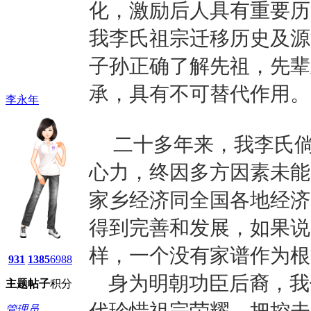
化，激励后人具有重要历
我李氏祖宗迁移历史及源
子孙正确了解先祖，先辈
承，具有不可替代作用。
李永年
二十多年来，我李氏倘
心力，终因多方因素未能
家乡经济同全国各地经济
得到完善和发展，如果说
样，一个没有家谱作为根
931
1385
6988
身为明朝功臣后裔，我
主题
帖子
积分
代珍惜祖宗荣耀，把控未
管理员