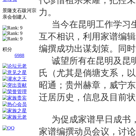
力。
景隆支石跋河宗
亲会创建人
当今在昆明工作学习生
互不相识，利用家谱编辑
编撰成功出谋划策。同时
积分
6988
诚望所有在昆明及昆明
氏（尤其是倘塘支系，以
昭通；贵州赫章，威宁东
迁居历史，信息及目前状
为促成家谱早日成书，
家谱编撰动员会议，讨论