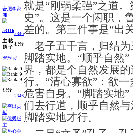
就是“刚弱柔强”之道
合肥李家
史”。这是一个闲职，
洲
差的。第三件事是“出关
53
116
2346
主
帖
老子五千言，归结为
积分
题
子
脚踏实地。“顺乎自然
管理员
界，都是个自然发展的
行。“清心寡欲”：欲一
积分
危害自身。“脚踏实地”
2346
们去行道，顺乎自然与
脚踏实地才行。