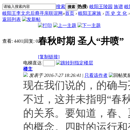
搜索
热搜:
岐阳王陵园
族谱
岐
搜索
岐阳王李文忠后裔寻亲联谊网
»
首页
›
岐阳王家族
›
历 史 文 化
›
返回列表
春秋时期 圣人“井喷”
查看:
4401
|
回复:
0
[复制链接]
电梯直达
楼主
发表于 2016-7-27 18:26:41
|
只看该作者
现在我们说的，的确与
不过，这并未指明“春
的关系。要知道，春、
的概念。四时的运行和