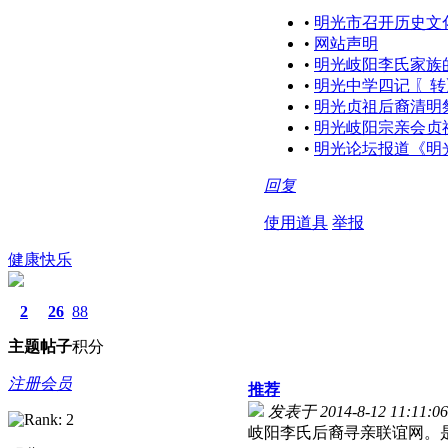
•
明光市召开历史文
•
网站声明
•
明光岐阳李氏家族
•
明光中学四记 〖转
•
明光贞祖后裔清明
•
明光岐阳宗亲会贞
•
明光论坛报道《明
回复
使用道具
举报
健康快乐
2
26
88
主题
帖子
积分
注册会员
推荐
发表于 2014-8-12 11:11:06
岐阳李氏后裔寻亲联谊网。