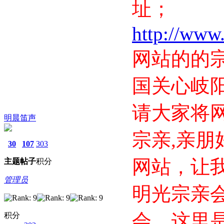
址；
http://www
网站的的
国关心岐
请大家将
明晨笛声
宗亲,亲朋
30
107
303
网站，让
主题
帖子
积分
管理员
明光宗亲
会、这里
积分