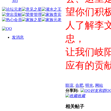
303
望你们积
人了解李
忠，
发消息
让我们岐
应有的贡
联谊
,
合肥
,
明光
,
网站
分享到:
Q
收藏
相关帖子