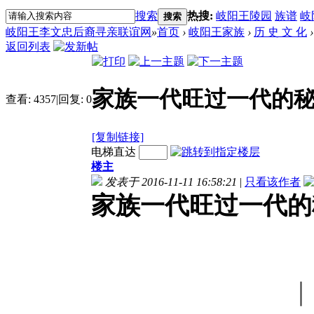
搜索
热搜:
岐阳王陵园
族谱
岐
搜索
岐阳王李文忠后裔寻亲联谊网
»
首页
›
岐阳王家族
›
历 史 文 化
›
返回列表
家族一代旺过一代的
查看:
4357
|
回复:
0
[复制链接]
电梯直达
楼主
发表于 2016-11-11 16:58:21
|
只看该作者
家族一代旺过一代的
｜