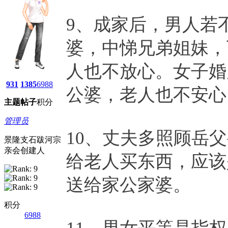
9、成家后，男人若
婆，中悌兄弟姐妹，
人也不放心。女子婚
931
1385
6988
公婆，老人也不安心
主题
帖子
积分
管理员
10、丈夫多照顾岳
景隆支石跋河宗
亲会创建人
给老人买东西，应该
送给家公家婆。
积分
6988
11、男女平等是指