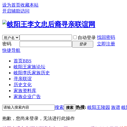
设为首页
收藏本站
开启辅助访问
找回密码
自动登录
密码
立即注册
登录
快捷导航
首页
BBS
岐阳王家族论坛
岐阳李氏家族历史
寻亲联谊
历史文化
家族资料库
家族企业广告
搜索
热搜:
岐阳王陵园
族谱
岐
搜索
抱歉，您尚未登录，无法进行此操作