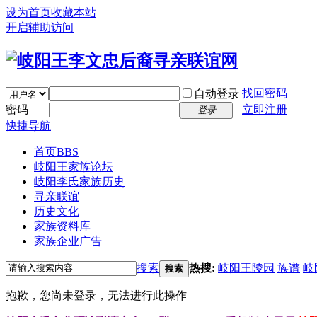
设为首页
收藏本站
开启辅助访问
找回密码
自动登录
密码
立即注册
登录
快捷导航
首页
BBS
岐阳王家族论坛
岐阳李氏家族历史
寻亲联谊
历史文化
家族资料库
家族企业广告
搜索
热搜:
岐阳王陵园
族谱
岐
搜索
抱歉，您尚未登录，无法进行此操作