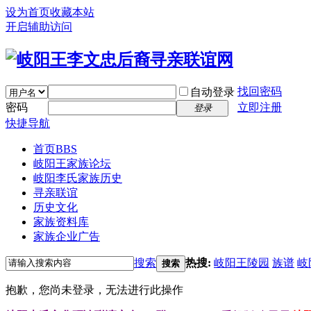
设为首页
收藏本站
开启辅助访问
找回密码
自动登录
密码
立即注册
登录
快捷导航
首页
BBS
岐阳王家族论坛
岐阳李氏家族历史
寻亲联谊
历史文化
家族资料库
家族企业广告
搜索
热搜:
岐阳王陵园
族谱
岐
搜索
抱歉，您尚未登录，无法进行此操作