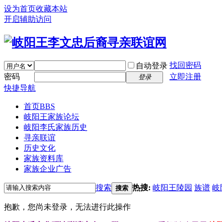
设为首页
收藏本站
开启辅助访问
找回密码
自动登录
密码
立即注册
登录
快捷导航
首页
BBS
岐阳王家族论坛
岐阳李氏家族历史
寻亲联谊
历史文化
家族资料库
家族企业广告
搜索
热搜:
岐阳王陵园
族谱
岐
搜索
抱歉，您尚未登录，无法进行此操作