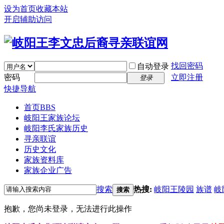
设为首页
收藏本站
开启辅助访问
找回密码
自动登录
密码
立即注册
登录
快捷导航
首页
BBS
岐阳王家族论坛
岐阳李氏家族历史
寻亲联谊
历史文化
家族资料库
家族企业广告
搜索
热搜:
岐阳王陵园
族谱
岐
搜索
抱歉，您尚未登录，无法进行此操作