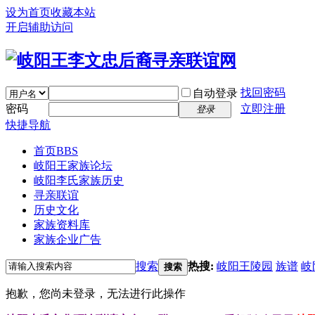
设为首页
收藏本站
开启辅助访问
找回密码
自动登录
密码
立即注册
登录
快捷导航
首页
BBS
岐阳王家族论坛
岐阳李氏家族历史
寻亲联谊
历史文化
家族资料库
家族企业广告
搜索
热搜:
岐阳王陵园
族谱
岐
搜索
抱歉，您尚未登录，无法进行此操作