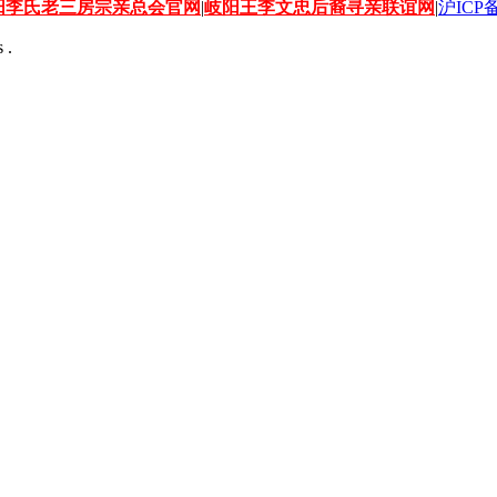
阳李氏老三房宗亲总会官网
|
岐阳王李文忠后裔寻亲联谊网
|
沪ICP备
 .