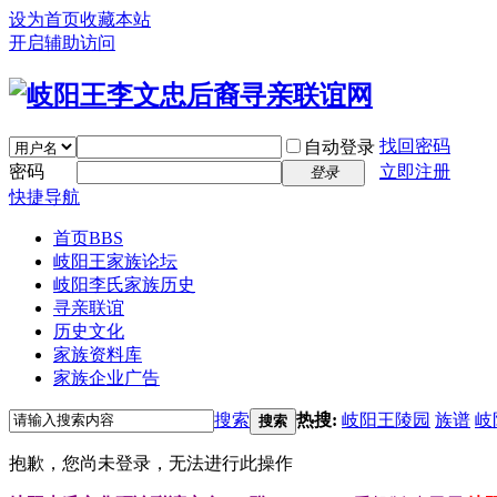
设为首页
收藏本站
开启辅助访问
找回密码
自动登录
密码
立即注册
登录
快捷导航
首页
BBS
岐阳王家族论坛
岐阳李氏家族历史
寻亲联谊
历史文化
家族资料库
家族企业广告
搜索
热搜:
岐阳王陵园
族谱
岐
搜索
抱歉，您尚未登录，无法进行此操作