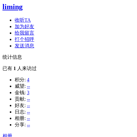
liming
收听TA
加为好友
给我留言
打个招呼
发送消息
统计信息
已有
1
人来访过
积分:
4
威望:
--
金钱:
3
贡献:
--
好友:
--
日志:
--
相册:
--
分享:
--
相册