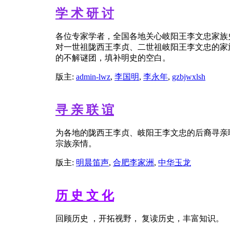
学 术 研 讨
各位专家学者，全国各地关心岐阳王李文忠家族
对一世祖陇西王李贞、二世祖岐阳王李文忠的家
的不解谜团，填补明史的空白。
版主:
admin-lwz
,
李国明
,
李永年
,
gzbjwxlsh
寻 亲 联 谊
为各地的陇西王李贞、岐阳王李文忠的后裔寻亲
宗族亲情。
版主:
明晨笛声
,
合肥李家洲
,
中华玉龙
历 史 文 化
回顾历史 ，开拓视野， 复读历史，丰富知识。