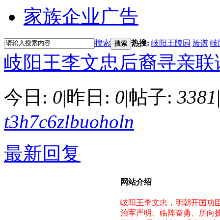
家族企业广告
搜索
热搜:
岐阳王陵园
族谱
岐
搜索
岐阳王李文忠后裔寻亲联
今日:
0
|
昨日:
0
|
帖子:
3381
t3h7c6zlbuoholn
最新回复
网站介绍
岐阳王李文忠，明朝开国功
治军严明、临阵奋勇、所向