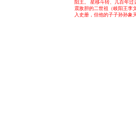
阳王。 星移斗转、几百年
震敌胆的二世祖（岐阳王李文
入史册，但他的子子孙孙象天