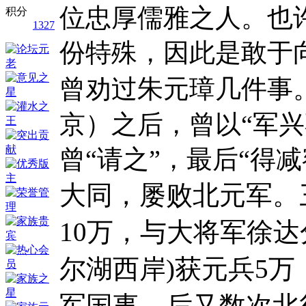
位忠厚儒雅之人。也
积分
1327
份特殊，因此是敢于
曾劝过朱元璋几件事
京）之后，曾以“军兴
曾“请之”，最后“得减
大同，屡败北元军。
10万，与大将军徐
尔湖西岸)获元兵5