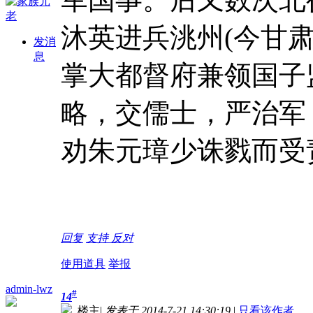
军国事。后又数次北
沐英进兵洮州(今甘
发消
息
掌大都督府兼领国子
略，交儒士，严治军
劝朱元璋少诛戮而受
回复
支持
反对
使用道具
举报
admin-lwz
#
14
楼主
|
发表于 2014-7-21 14:30:19
|
只看该作者