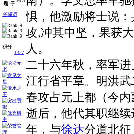
南）。李文忠率军驰
积分
题
子
惧，他激励将士说：
管理员
攻,冲其中坚，果获大
人。
积分
1327
二十六年秋，率军进
江行省平章。明洪武二
春攻占元上都（今内
逝后，他代其职继续
年，与
徐达
分道北征