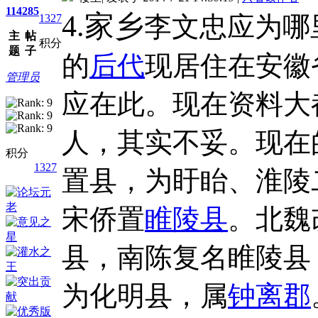
114
285
4.家乡
李文忠应为哪里
1327
主
帖
积分
题
子
的
后代
现居住在安徽
管理员
应在此。现在资料大
人，其实不妥。现在
积分
1327
置县，为盱眙、淮陵
宋侨置
睢陵县
。北魏
县，南陈复名睢陵县
为化明县，属
钟离郡