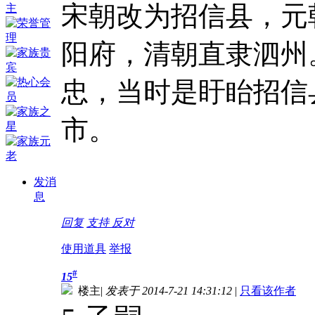
宋朝改为招信县，元
阳府，清朝直隶泗州
忠，当时是盱眙招信
市。
发消
息
回复
支持
反对
使用道具
举报
#
15
楼主
|
发表于 2014-7-21 14:31:12
|
只看该作者