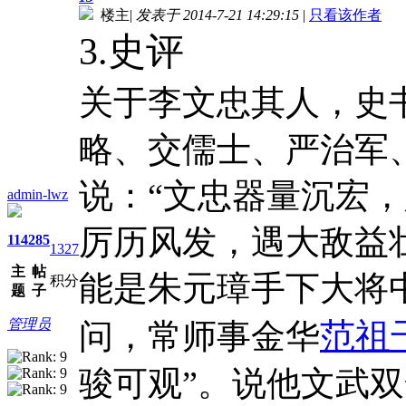
楼主
|
发表于 2014-7-21 14:29:15
|
只看该作者
3.史评
关于李文忠其人，史
略、交儒士、严治军
说：“文忠器量沉宏，
admin-lwz
厉历风发，遇大敌益
114
285
1327
主
帖
能是朱元璋手下大将
积分
题
子
管理员
范祖
问，常师事金华
骏可观”。说他文武