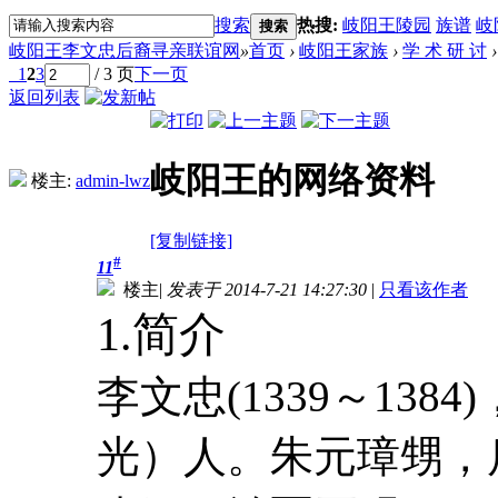
搜索
热搜:
岐阳王陵园
族谱
岐
搜索
岐阳王李文忠后裔寻亲联谊网
»
首页
›
岐阳王家族
›
学 术 研 讨
›
1
2
3
/ 3 页
下一页
返回列表
岐阳王的网络资料
楼主:
admin-lwz
[复制链接]
#
11
楼主
|
发表于 2014-7-21 14:27:30
|
只看该作者
1.简介
李文忠(1339～13
光）人。朱元璋甥，