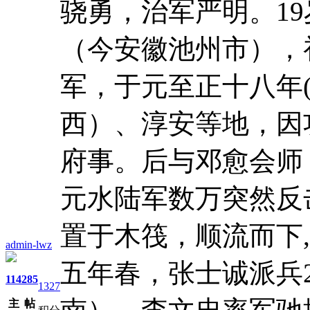
骁勇，治军严明。1
（今安徽池州市），
军，于元至正十八年(
西）、淳安等地，因
府事。后与邓愈会师
元水陆军数万突然反
置于木筏，顺流而下
admin-lwz
五年春，张士诚派兵
114
285
1327
主
帖