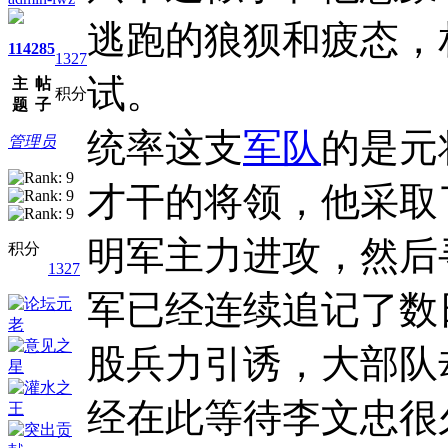
逃跑的狼狈和疲态，
114
285
1327
试。
主
帖
积分
题
子
统率这支
军队
的是元
管理员
才干的将领，他采取
明军主力进攻，然后
积分
1327
军已经连续追记了数
股兵力引诱，大部队
经在此等待李文忠很