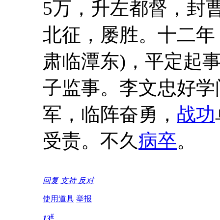
5万，升左都督，封
北征，屡胜。十二年
肃临潭东)，平定起
子监事。李文忠好学
军，临阵奋勇，
战功
受责。不久
病卒
。
回复
支持
反对
使用道具
举报
#
13