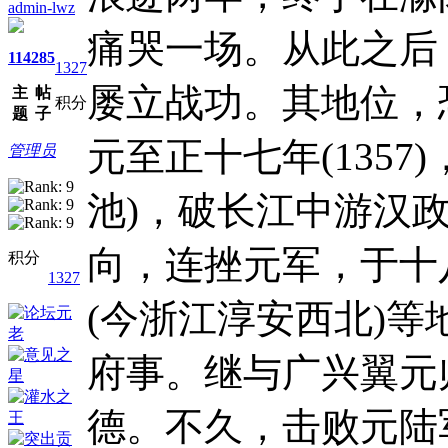
admin-lwz
痛哭一场。从此之后
114
285
1327
屡立战功。其地位，
主
帖
积分
题
子
元至正十七年(135
管理员
池)，破长江中游汉
向，连挫元军，于十
积分
1327
(今浙江淳安西北)
府事。继与广兴翼元
德。不久，击败元陆