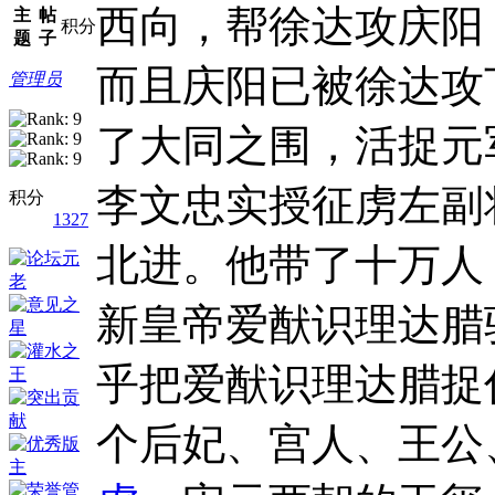
西向，帮徐达攻庆阳
主
帖
积分
题
子
而且庆阳已被徐达攻
管理员
了大同之围，活捉元
李文忠实授征虏左副
积分
1327
北进。他带了十万人
新皇帝爱猷识理达腊
乎把爱猷识理达腊捉
个后妃、宫人、王公