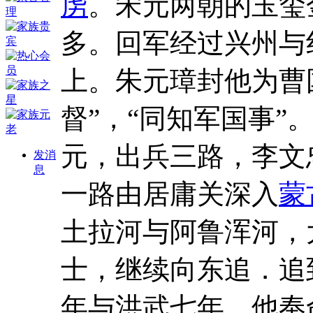
虏
。宋元两朝的玉玺
多。回军经过兴州与
上。朱元璋封他为曹
督”，“同知军国事
元，出兵三路，李文
发消
息
一路由居庸关深入
蒙
土拉河与阿鲁浑河，
士，继续向东追．追
年与洪武七年，他奉