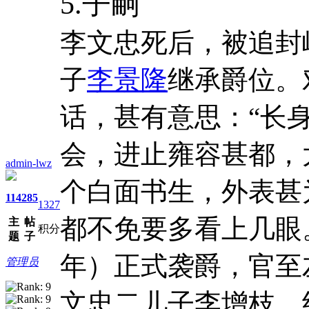
5.子嗣
李文忠死后，被追封
子
李景隆
继承爵位。
话，甚有意思：“长
会，进止雍容甚都，
admin-lwz
个白面书生，外表甚
114
285
1327
都不免要多看上几眼。
主
帖
积分
题
子
年）正式袭爵，官至
管理员
文忠二儿子李增枝，约生