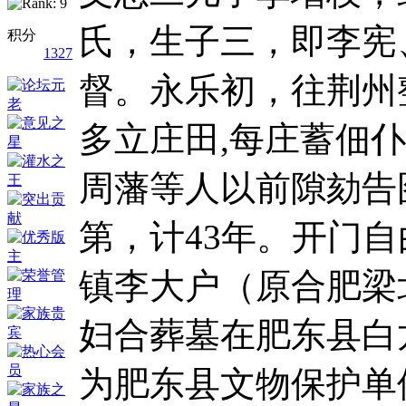
氏，生子三，即李宪
积分
1327
督。永乐初，往荆州
多立庄田,每庄蓄佃仆无
周藩等人以前隙劾告
第，计43年。开门
镇李大户（原合肥梁
妇合葬墓在肥东县白龙
为肥东县文物保护单