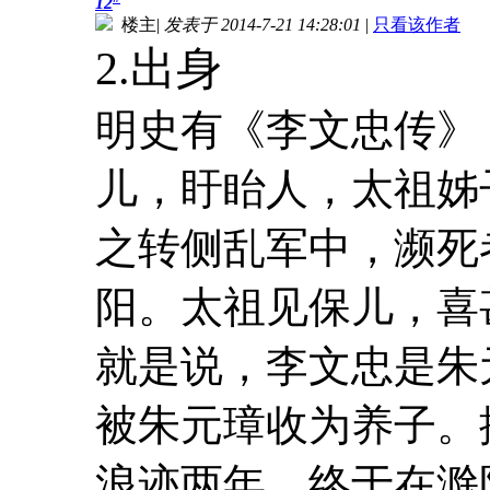
12
楼主
|
发表于 2014-7-21 14:28:01
|
只看该作者
2.出身
明史有《李文忠传》
儿，盱眙人，太祖姊
之转侧乱军中，濒死
阳。太祖见保儿，喜
就是说，李文忠是朱
被朱元璋收为养子。
浪迹两年，终于在滁