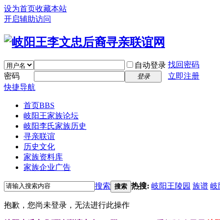
设为首页
收藏本站
开启辅助访问
找回密码
自动登录
密码
立即注册
登录
快捷导航
首页
BBS
岐阳王家族论坛
岐阳李氏家族历史
寻亲联谊
历史文化
家族资料库
家族企业广告
搜索
热搜:
岐阳王陵园
族谱
岐
搜索
抱歉，您尚未登录，无法进行此操作