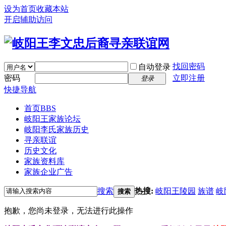
设为首页
收藏本站
开启辅助访问
找回密码
自动登录
密码
立即注册
登录
快捷导航
首页
BBS
岐阳王家族论坛
岐阳李氏家族历史
寻亲联谊
历史文化
家族资料库
家族企业广告
搜索
热搜:
岐阳王陵园
族谱
岐
搜索
抱歉，您尚未登录，无法进行此操作