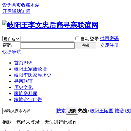
设为首页
收藏本站
开启辅助访问
找回密码
自动登录
密码
立即注册
登录
快捷导航
首页
BBS
岐阳王家族论坛
岐阳李氏家族历史
寻亲联谊
历史文化
家族资料库
家族企业广告
搜索
热搜:
岐阳王陵园
族谱
岐
搜索
抱歉，您尚未登录，无法进行此操作