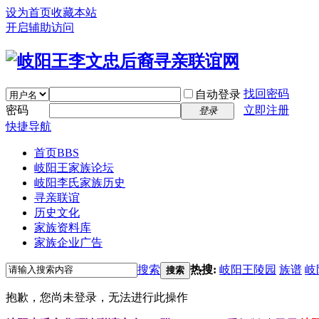
设为首页
收藏本站
开启辅助访问
找回密码
自动登录
密码
立即注册
登录
快捷导航
首页
BBS
岐阳王家族论坛
岐阳李氏家族历史
寻亲联谊
历史文化
家族资料库
家族企业广告
搜索
热搜:
岐阳王陵园
族谱
岐
搜索
抱歉，您尚未登录，无法进行此操作