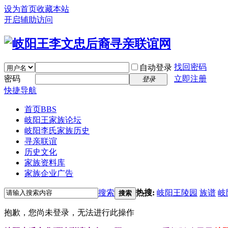
设为首页
收藏本站
开启辅助访问
找回密码
自动登录
密码
立即注册
登录
快捷导航
首页
BBS
岐阳王家族论坛
岐阳李氏家族历史
寻亲联谊
历史文化
家族资料库
家族企业广告
搜索
热搜:
岐阳王陵园
族谱
岐
搜索
抱歉，您尚未登录，无法进行此操作