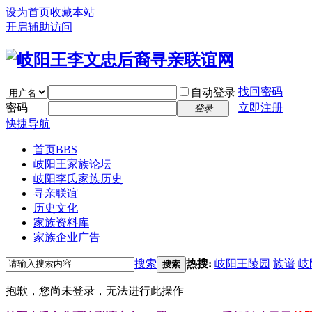
设为首页
收藏本站
开启辅助访问
找回密码
自动登录
密码
立即注册
登录
快捷导航
首页
BBS
岐阳王家族论坛
岐阳李氏家族历史
寻亲联谊
历史文化
家族资料库
家族企业广告
搜索
热搜:
岐阳王陵园
族谱
岐
搜索
抱歉，您尚未登录，无法进行此操作