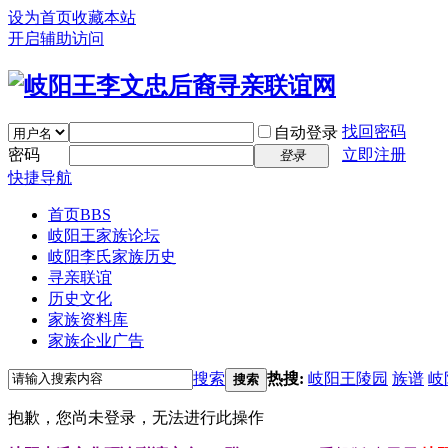
设为首页
收藏本站
开启辅助访问
找回密码
自动登录
密码
立即注册
登录
快捷导航
首页
BBS
岐阳王家族论坛
岐阳李氏家族历史
寻亲联谊
历史文化
家族资料库
家族企业广告
搜索
热搜:
岐阳王陵园
族谱
岐
搜索
抱歉，您尚未登录，无法进行此操作