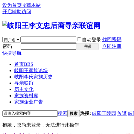
设为首页
收藏本站
开启辅助访问
找回密码
自动登录
密码
立即注册
登录
快捷导航
首页
BBS
岐阳王家族论坛
岐阳李氏家族历史
寻亲联谊
历史文化
家族资料库
家族企业广告
搜索
热搜:
岐阳王陵园
族谱
岐
搜索
抱歉，您尚未登录，无法进行此操作