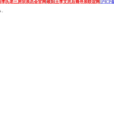
阳李氏老三房宗亲总会官网
|
岐阳王李文忠后裔寻亲联谊网
|
沪ICP备
 .