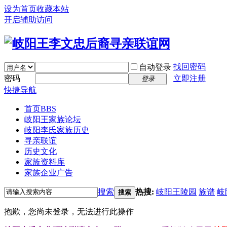
设为首页
收藏本站
开启辅助访问
找回密码
自动登录
密码
立即注册
登录
快捷导航
首页
BBS
岐阳王家族论坛
岐阳李氏家族历史
寻亲联谊
历史文化
家族资料库
家族企业广告
搜索
热搜:
岐阳王陵园
族谱
岐
搜索
抱歉，您尚未登录，无法进行此操作