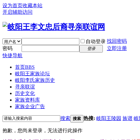
设为首页
收藏本站
开启辅助访问
找回密码
自动登录
密码
立即注册
登录
快捷导航
首页
BBS
岐阳王家族论坛
岐阳李氏家族历史
寻亲联谊
历史文化
家族资料库
家族企业广告
搜索
热搜:
岐阳王陵园
族谱
岐
搜索
抱歉，您尚未登录，无法进行此操作