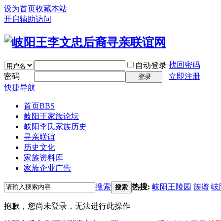
设为首页
收藏本站
开启辅助访问
找回密码
自动登录
密码
立即注册
登录
快捷导航
首页
BBS
岐阳王家族论坛
岐阳李氏家族历史
寻亲联谊
历史文化
家族资料库
家族企业广告
搜索
热搜:
岐阳王陵园
族谱
岐
搜索
抱歉，您尚未登录，无法进行此操作