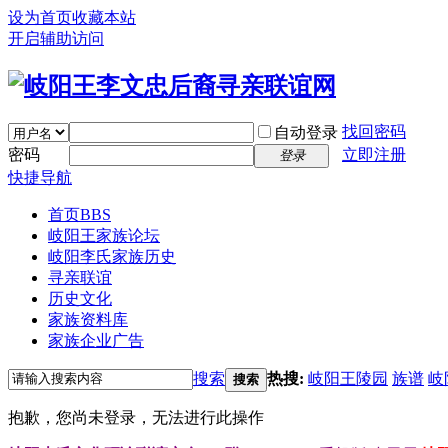
设为首页
收藏本站
开启辅助访问
找回密码
自动登录
密码
立即注册
登录
快捷导航
首页
BBS
岐阳王家族论坛
岐阳李氏家族历史
寻亲联谊
历史文化
家族资料库
家族企业广告
搜索
热搜:
岐阳王陵园
族谱
岐
搜索
抱歉，您尚未登录，无法进行此操作