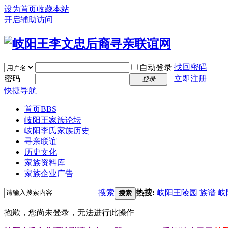
设为首页
收藏本站
开启辅助访问
找回密码
自动登录
密码
立即注册
登录
快捷导航
首页
BBS
岐阳王家族论坛
岐阳李氏家族历史
寻亲联谊
历史文化
家族资料库
家族企业广告
搜索
热搜:
岐阳王陵园
族谱
岐
搜索
抱歉，您尚未登录，无法进行此操作