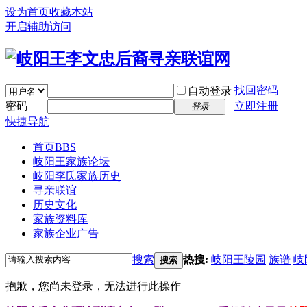
设为首页
收藏本站
开启辅助访问
找回密码
自动登录
密码
立即注册
登录
快捷导航
首页
BBS
岐阳王家族论坛
岐阳李氏家族历史
寻亲联谊
历史文化
家族资料库
家族企业广告
搜索
热搜:
岐阳王陵园
族谱
岐
搜索
抱歉，您尚未登录，无法进行此操作