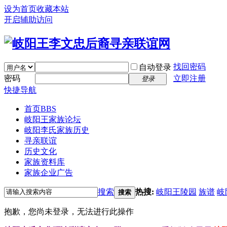
设为首页
收藏本站
开启辅助访问
找回密码
自动登录
密码
立即注册
登录
快捷导航
首页
BBS
岐阳王家族论坛
岐阳李氏家族历史
寻亲联谊
历史文化
家族资料库
家族企业广告
搜索
热搜:
岐阳王陵园
族谱
岐
搜索
抱歉，您尚未登录，无法进行此操作