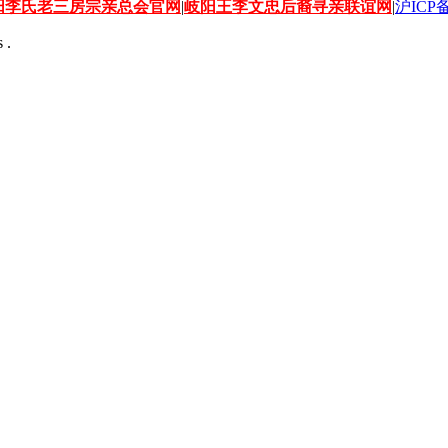
阳李氏老三房宗亲总会官网
|
岐阳王李文忠后裔寻亲联谊网
|
沪ICP备
 .