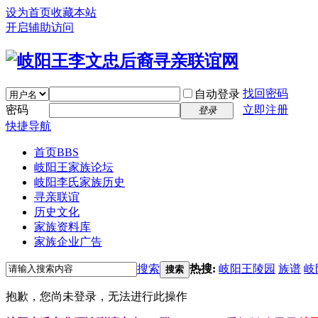
设为首页
收藏本站
开启辅助访问
找回密码
自动登录
密码
立即注册
登录
快捷导航
首页
BBS
岐阳王家族论坛
岐阳李氏家族历史
寻亲联谊
历史文化
家族资料库
家族企业广告
搜索
热搜:
岐阳王陵园
族谱
岐
搜索
抱歉，您尚未登录，无法进行此操作