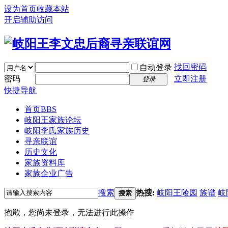
设为首页
收藏本站
开启辅助访问
找回密码
自动登录
密码
立即注册
登录
快捷导航
首页
BBS
岐阳王家族论坛
岐阳李氏家族历史
寻亲联谊
历史文化
家族资料库
家族企业广告
搜索
热搜:
岐阳王陵园
族谱
岐
搜索
抱歉，您尚未登录，无法进行此操作