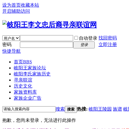
设为首页
收藏本站
开启辅助访问
找回密码
自动登录
密码
立即注册
登录
快捷导航
首页
BBS
岐阳王家族论坛
岐阳李氏家族历史
寻亲联谊
历史文化
家族资料库
家族企业广告
搜索
热搜:
岐阳王陵园
族谱
岐
搜索
抱歉，您尚未登录，无法进行此操作