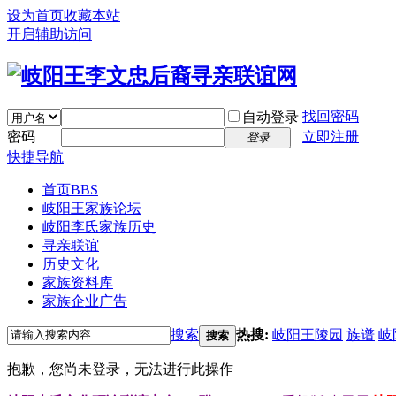
设为首页
收藏本站
开启辅助访问
找回密码
自动登录
密码
立即注册
登录
快捷导航
首页
BBS
岐阳王家族论坛
岐阳李氏家族历史
寻亲联谊
历史文化
家族资料库
家族企业广告
搜索
热搜:
岐阳王陵园
族谱
岐
搜索
抱歉，您尚未登录，无法进行此操作