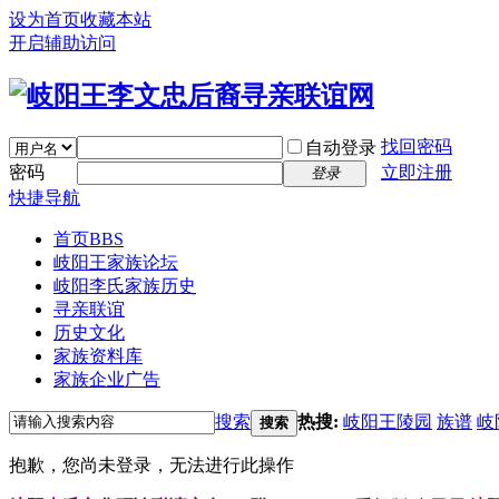
设为首页
收藏本站
开启辅助访问
找回密码
自动登录
密码
立即注册
登录
快捷导航
首页
BBS
岐阳王家族论坛
岐阳李氏家族历史
寻亲联谊
历史文化
家族资料库
家族企业广告
搜索
热搜:
岐阳王陵园
族谱
岐
搜索
抱歉，您尚未登录，无法进行此操作