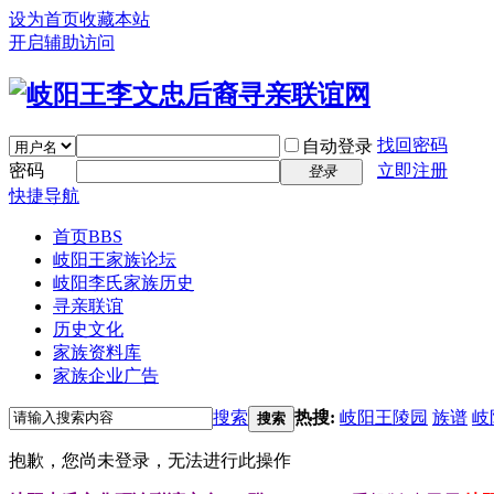
设为首页
收藏本站
开启辅助访问
找回密码
自动登录
密码
立即注册
登录
快捷导航
首页
BBS
岐阳王家族论坛
岐阳李氏家族历史
寻亲联谊
历史文化
家族资料库
家族企业广告
搜索
热搜:
岐阳王陵园
族谱
岐
搜索
抱歉，您尚未登录，无法进行此操作