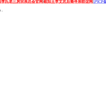
阳李氏老三房宗亲总会官网
|
岐阳王李文忠后裔寻亲联谊网
|
沪ICP备
 .