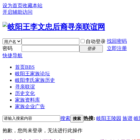
设为首页
收藏本站
开启辅助访问
找回密码
自动登录
密码
立即注册
登录
快捷导航
首页
BBS
岐阳王家族论坛
岐阳李氏家族历史
寻亲联谊
历史文化
家族资料库
家族企业广告
搜索
热搜:
岐阳王陵园
族谱
岐
搜索
抱歉，您尚未登录，无法进行此操作