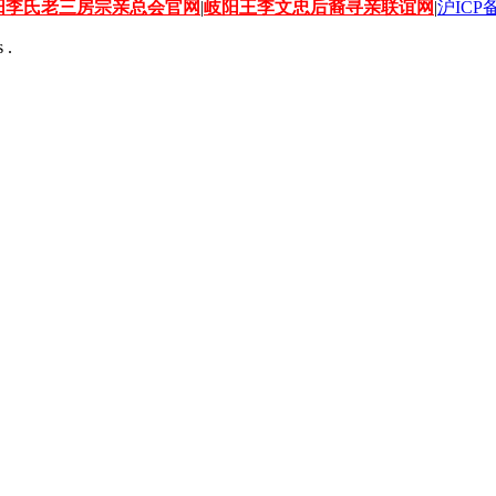
阳李氏老三房宗亲总会官网
|
岐阳王李文忠后裔寻亲联谊网
|
沪ICP备
 .