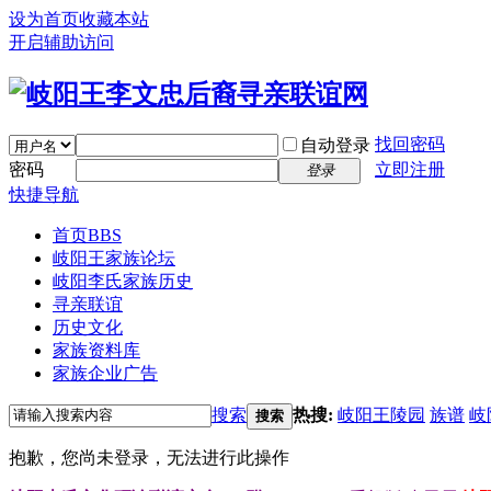
设为首页
收藏本站
开启辅助访问
找回密码
自动登录
密码
立即注册
登录
快捷导航
首页
BBS
岐阳王家族论坛
岐阳李氏家族历史
寻亲联谊
历史文化
家族资料库
家族企业广告
搜索
热搜:
岐阳王陵园
族谱
岐
搜索
抱歉，您尚未登录，无法进行此操作