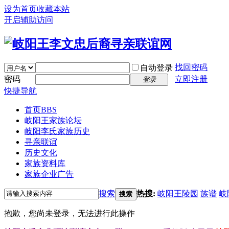
设为首页
收藏本站
开启辅助访问
找回密码
自动登录
密码
立即注册
登录
快捷导航
首页
BBS
岐阳王家族论坛
岐阳李氏家族历史
寻亲联谊
历史文化
家族资料库
家族企业广告
搜索
热搜:
岐阳王陵园
族谱
岐
搜索
抱歉，您尚未登录，无法进行此操作