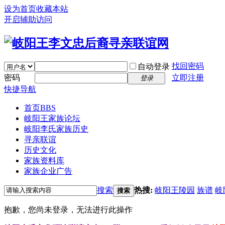
设为首页
收藏本站
开启辅助访问
找回密码
自动登录
密码
立即注册
登录
快捷导航
首页
BBS
岐阳王家族论坛
岐阳李氏家族历史
寻亲联谊
历史文化
家族资料库
家族企业广告
搜索
热搜:
岐阳王陵园
族谱
岐
搜索
抱歉，您尚未登录，无法进行此操作