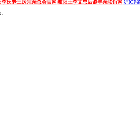
阳李氏老三房宗亲总会官网
|
岐阳王李文忠后裔寻亲联谊网
|
沪ICP备
 .