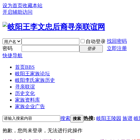
设为首页
收藏本站
开启辅助访问
找回密码
自动登录
密码
立即注册
登录
快捷导航
首页
BBS
岐阳王家族论坛
岐阳李氏家族历史
寻亲联谊
历史文化
家族资料库
家族企业广告
搜索
热搜:
岐阳王陵园
族谱
岐
搜索
抱歉，您尚未登录，无法进行此操作