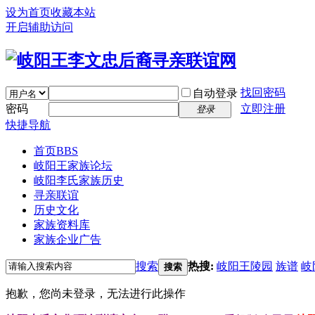
设为首页
收藏本站
开启辅助访问
找回密码
自动登录
密码
立即注册
登录
快捷导航
首页
BBS
岐阳王家族论坛
岐阳李氏家族历史
寻亲联谊
历史文化
家族资料库
家族企业广告
搜索
热搜:
岐阳王陵园
族谱
岐
搜索
抱歉，您尚未登录，无法进行此操作