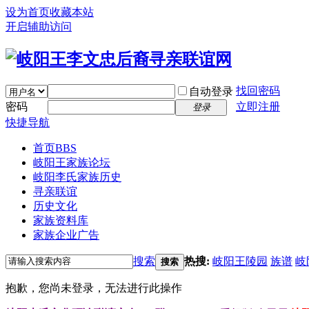
设为首页
收藏本站
开启辅助访问
找回密码
自动登录
密码
立即注册
登录
快捷导航
首页
BBS
岐阳王家族论坛
岐阳李氏家族历史
寻亲联谊
历史文化
家族资料库
家族企业广告
搜索
热搜:
岐阳王陵园
族谱
岐
搜索
抱歉，您尚未登录，无法进行此操作