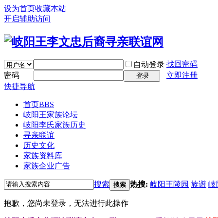
设为首页
收藏本站
开启辅助访问
找回密码
自动登录
密码
立即注册
登录
快捷导航
首页
BBS
岐阳王家族论坛
岐阳李氏家族历史
寻亲联谊
历史文化
家族资料库
家族企业广告
搜索
热搜:
岐阳王陵园
族谱
岐
搜索
抱歉，您尚未登录，无法进行此操作