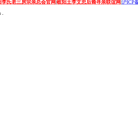
阳李氏老三房宗亲总会官网
|
岐阳王李文忠后裔寻亲联谊网
|
沪ICP备
 .