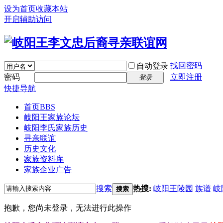
设为首页
收藏本站
开启辅助访问
找回密码
自动登录
密码
立即注册
登录
快捷导航
首页
BBS
岐阳王家族论坛
岐阳李氏家族历史
寻亲联谊
历史文化
家族资料库
家族企业广告
搜索
热搜:
岐阳王陵园
族谱
岐
搜索
抱歉，您尚未登录，无法进行此操作