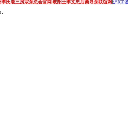
阳李氏老三房宗亲总会官网
|
岐阳王李文忠后裔寻亲联谊网
|
沪ICP备
 .