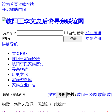
设为首页
收藏本站
开启辅助访问
找回密码
自动登录
密码
立即注册
登录
快捷导航
首页
BBS
岐阳王家族论坛
岐阳李氏家族历史
寻亲联谊
历史文化
家族资料库
家族企业广告
搜索
热搜:
岐阳王陵园
族谱
岐
搜索
抱歉，您尚未登录，无法进行此操作